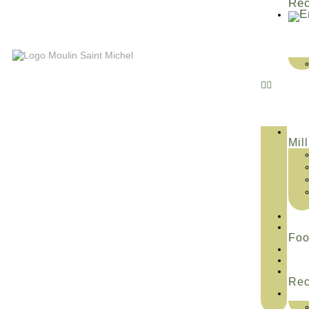
Rec
Mill
Fo
Rec