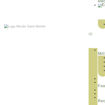
Rec
Mill
Fo
Rec