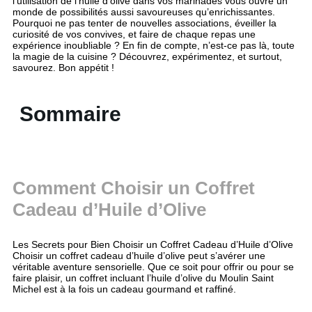
l’utilisation de l’huile d’olive dans vos marinades vous ouvre un
monde de possibilités aussi savoureuses qu’enrichissantes.
Pourquoi ne pas tenter de nouvelles associations, éveiller la
curiosité de vos convives, et faire de chaque repas une
expérience inoubliable ? En fin de compte, n’est-ce pas là, toute
la magie de la cuisine ? Découvrez, expérimentez, et surtout,
savourez. Bon appétit !
Sommaire
Comment Choisir un Coffret
Cadeau d’Huile d’Olive
Les Secrets pour Bien Choisir un Coffret Cadeau d’Huile d’Olive
Choisir un coffret cadeau d’huile d’olive peut s’avérer une
véritable aventure sensorielle. Que ce soit pour offrir ou pour se
faire plaisir, un coffret incluant l’huile d’olive du Moulin Saint
Michel est à la fois un cadeau gourmand et raffiné.