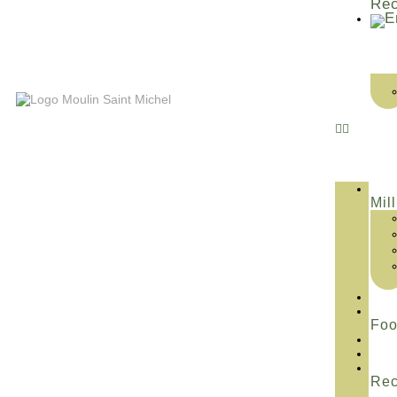
Rec
Mill
Fo
Rec