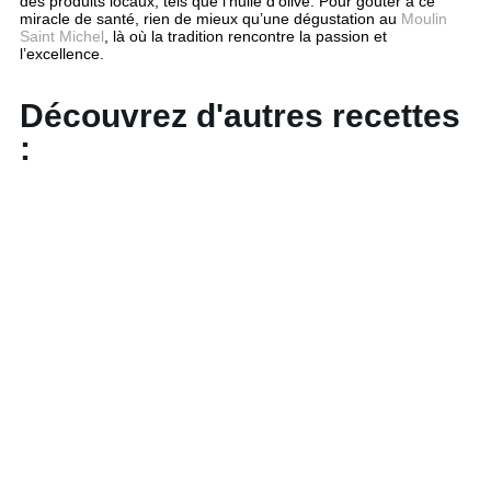
des produits locaux, tels que l’huile d’olive. Pour goûter à ce
miracle de santé, rien de mieux qu’une dégustation au
Moulin
Saint Michel
, là où la tradition rencontre la passion et
l’excellence.
Découvrez d'autres recettes
: