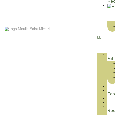
Rec
Mill
Fo
Rec