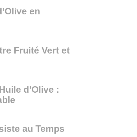
d’Olive en
e Fruité Vert et
Huile d’Olive :
able
ésiste au Temps