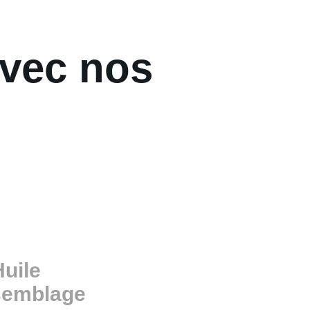
avec nos
Huile
semblage