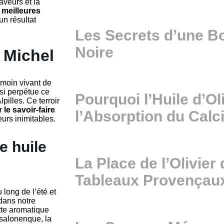
aveurs et la
 meilleures
un résultat
Les Secrets d’une 
Noire
t Michel
émoin vivant de
ssi perpétue ce
Pourquoi l’Huile d’Ol
pilles. Ce terroir
ar
le savoir-faire
l’Absorption du Cal
urs inimitables.
e huile
La Place de l’Olivier
Tableaux Provençau
 long de l’été et
 dans notre
tte aromatique
 salonenque, la