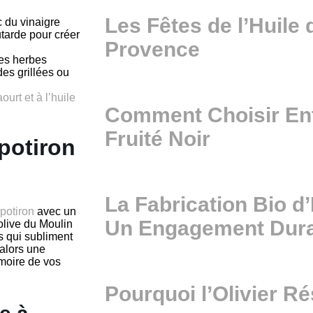
Les Fêtes de l’Huile 
c du vinaigre
tarde pour créer
Provence
des herbes
es grillées ou
ourt et à l’huile
Comment Choisir Entr
Fruité Noir
potiron
La Fabrication Bio d’
potiron
avec un
Un Engagement Dur
olive du Moulin
s qui subliment
 alors une
émoire de vos
Pourquoi l’Olivier R