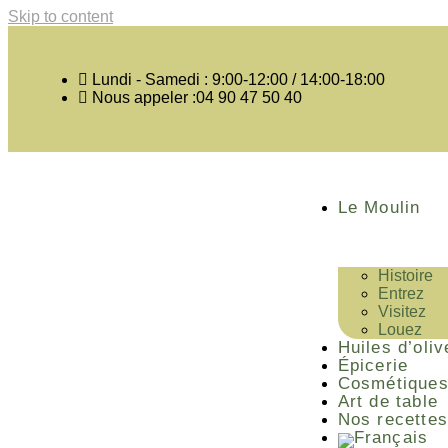
Skip to content
Lundi - Samedi : 9:00-12:00 / 14:00-18:00
Nous appeler :04 90 47 50 40
Le Moulin
Histoire
Entrez
Visitez
Louez
Huiles d’oliv
Épicerie
Cosmétique
Art de table
Nos recettes