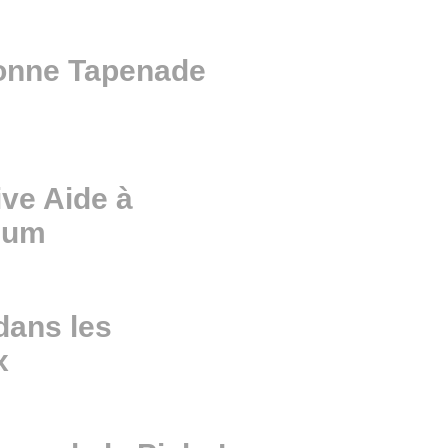
Bonne Tapenade
ive Aide à
cium
 dans les
x