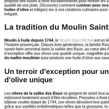
propose des huiles d’olive exceptionnelles pour révéler les s
qualité de vos plats. Découvrez comment
cuisiner avec nos
huiles d’olive
et intégrez-les à vos créations culinaires pour 
inégalé.
La tradition du Moulin Sain
Moulin à huile depuis 1744
, le
Moulin Saint Michel
est un t
l’histoire provençale. Depuis trois générations, la famille Ro
savoir-faire ancestral dans la vallée des Baux, au cœur des Al
d’exception offre aux olives une qualité unique, magnifiée p
du maître moulinier
pour produire une huile d’olive aux save
Un terroir d’exception pour un
d’olive unique
Les
olives de la vallée des Baux
se gorgent de soleil tout au
mûrissent lentement avant d’être récoltées. Pressées à froid
bâtisse voutée datant de 1744, ces olives dévoilent leur pale
grâce aux variétés emblématiques telles que la grossane, la