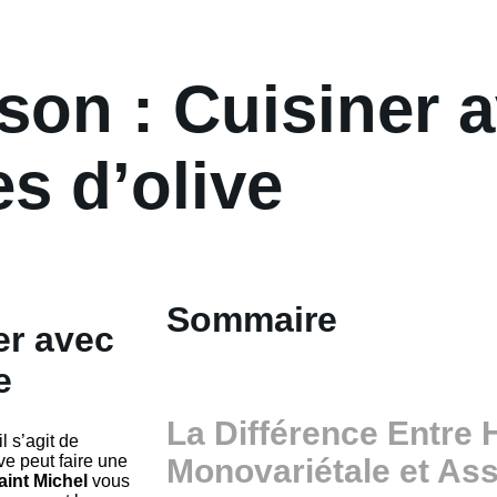
son : Cuisiner 
es d’olive
Sommaire
er avec
e
La Différence Entre 
l s’agit de
ive peut faire une
Monovariétale et As
aint Michel
vous