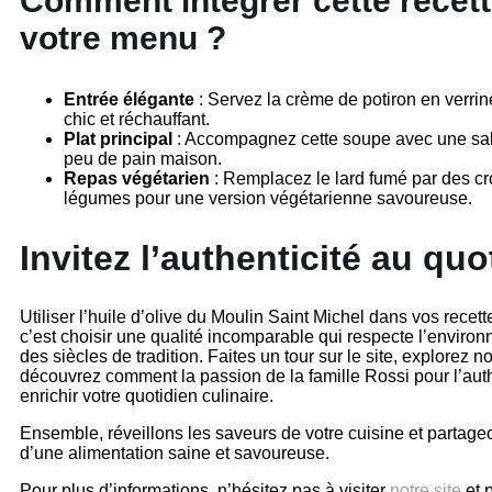
Comment intégrer cette recett
votre menu ?
Entrée élégante
: Servez la crème de potiron en verrine
chic et réchauffant.
Plat principal
: Accompagnez cette soupe avec une sal
peu de pain maison.
Repas végétarien
: Remplacez le lard fumé par des cro
légumes pour une version végétarienne savoureuse.
Invitez l’authenticité au quo
Utiliser l’huile d’olive du Moulin Saint Michel dans vos recet
c’est choisir une qualité incomparable qui respecte l’enviro
des siècles de tradition. Faites un tour sur le site, explorez n
découvrez comment la passion de la famille Rossi pour l’auth
enrichir votre quotidien culinaire.
Ensemble, réveillons les saveurs de votre cuisine et partag
d’une alimentation saine et savoureuse.
Pour plus d’informations, n’hésitez pas à visiter
notre site
et 