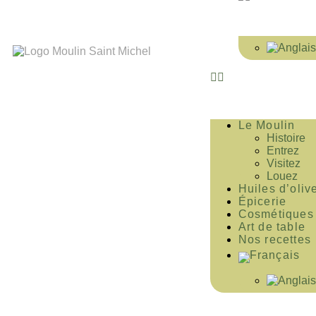
Le Moulin
Histoire
Entrez
Visitez
Louez
Huiles d’oliv
Épicerie
Cosmétiques
Art de table
Nos recettes