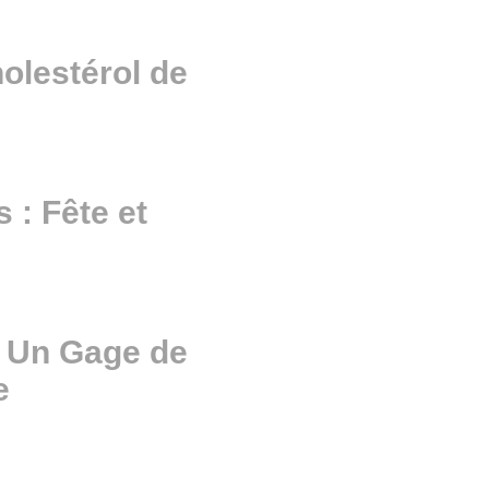
holestérol de
 : Fête et
: Un Gage de
e