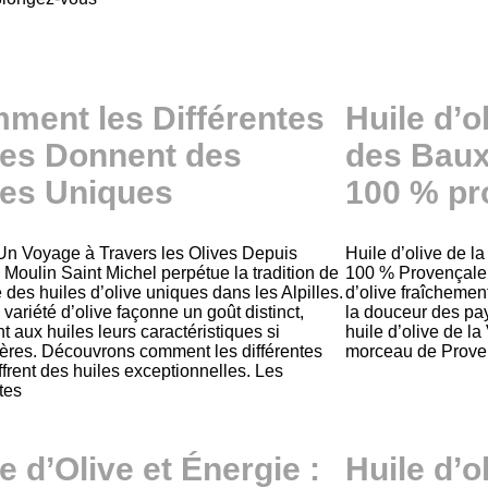
ment les Différentes
Huile d’o
ves Donnent des
des Baux
les Uniques
100 % pr
 Un Voyage à Travers les Olives Depuis
Huile d’olive de l
 Moulin Saint Michel perpétue la tradition de
100 % Provençale 
 des huiles d’olive uniques dans les Alpilles.
d’olive fraîchement
ariété d’olive façonne un goût distinct,
la douceur des pay
t aux huiles leurs caractéristiques si
huile d’olive de la
lières. Découvrons comment les différentes
morceau de Proven
ffrent des huiles exceptionnelles. Les
tes
e d’Olive et Énergie :
Huile d’o