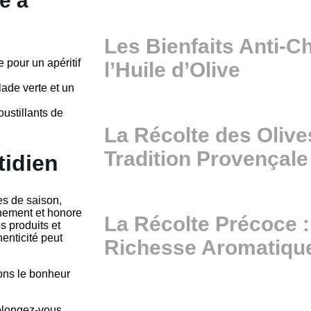
e à
Les Bienfaits Anti-C
 pour un apéritif
l’Huile d’Olive
ade verte et un
ustillants de
La Récolte des Olives
Tradition Provençale
tidien
tes de saison,
nnement et honore
La Récolte Précoce 
os produits et
enticité peut
Richesse Aromatiqu
eons le bonheur
plongez-vous