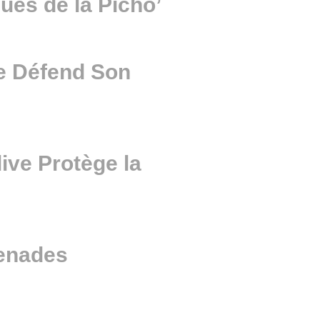
es de la Picho’
e Défend Son
ive Protège la
penades