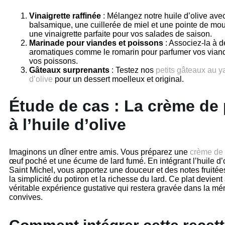
Vinaigrette raffinée
: Mélangez notre huile d’olive ave
balsamique, une cuillerée de miel et une pointe de mou
une vinaigrette parfaite pour vos salades de saison.
Marinade pour viandes et poissons
: Associez-la à 
aromatiques comme le romarin pour parfumer vos viand
vos poissons.
Gâteaux surprenants
: Testez nos
petits gâteaux au ya
d’olive
pour un dessert moelleux et original.
Étude de cas : La crème de 
à l’huile d’olive
Imaginons un dîner entre amis. Vous préparez une
crème de 
œuf poché et une écume de lard fumé. En intégrant l’huile d’
Saint Michel, vous apportez une douceur et des notes fruitée
la simplicité du potiron et la richesse du lard. Ce plat devient
véritable expérience gustative qui restera gravée dans la m
convives.