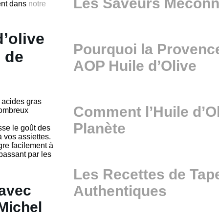
Les Saveurs Méconnu
ent dans
notre
’olive
Pourquoi la Provenc
s de
AOP Huile d’Olive
 acides gras
Comment l’Huile d’Ol
 nombreux
Planète
sse le goût des
 vos assiettes.
ègre facilement à
 passant par les
Les Recettes de Ta
 avec
Authentiques
 Michel