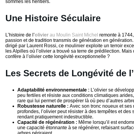
sommes les héritiers.
Une Histoire Séculaire
L’histoire de l’
olivier
au Moulin Saint Michel
remonte à 1744, 
passion et de tradition transmis de génération en génération
dirigé par Laurent Rossi, ce moulinier exploite un terroir exc
les Alpilles où l’olivier a trouvé sa terre de prédilection. Mais
confère à l’olivier cette longévité exceptionnelle ?
Les Secrets de Longévité de l’
Adaptabilité environnementale :
L’olivier se dévelop
peu fertiles et résiste aux conditions climatiques arides
rare qui lui permet de prospérer là où peu d’autres arbr
Robustesse naturelle :
Avec son tronc noueux et ses 
profondes, l’olivier peut résister à des tempêtes et des
rendant pratiquement indestructible.
Capacité de régénération :
Même lorsqu’il est endomm
une capacité étonnante à se régénérer, refaisant surfac
arbres périraient.