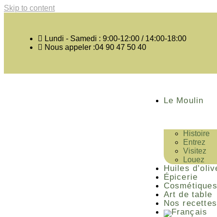
Skip to content
Lundi - Samedi : 9:00-12:00 / 14:00-18:00
Nous appeler :04 90 47 50 40
Le Moulin
Histoire
Entrez
Visitez
Louez
Huiles d’oliv
Épicerie
Cosmétique
Art de table
Nos recettes