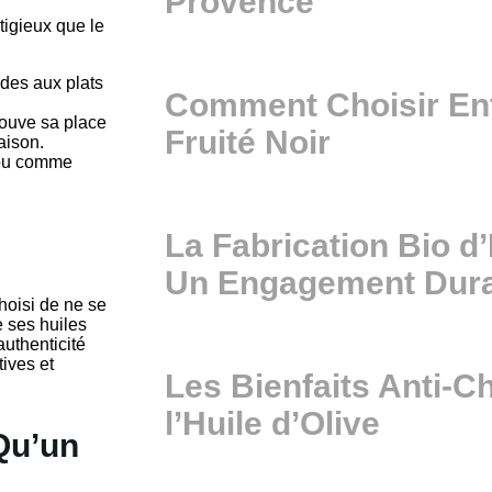
Provence
stigieux que le
ades aux plats
Comment Choisir Entr
rouve sa place
Fruité Noir
aison.
s ou comme
La Fabrication Bio d’
Un Engagement Dur
hoisi de ne se
e ses huiles
authenticité
ives et
Les Bienfaits Anti-C
l’Huile d’Olive
 Qu’un