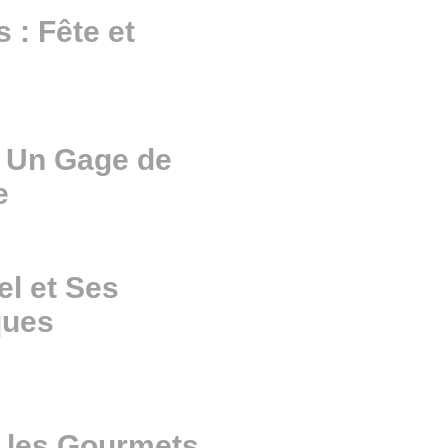
 : Fête et
: Un Gage de
e
el et Ses
ques
 les Gourmets