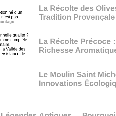
La Récolte des Olives
ption né d’un
Tradition Provençale
e n’est pas
héritage
nnelle qualité ?
La Récolte Précoce 
gamme complète
naire.
Richesse Aromatiqu
 la Vallée des
 persistance de
Le Moulin Saint Mich
Innovations Écologi
 Légendes Antiques
Pourquoi