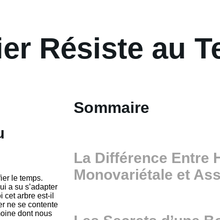
ier Résiste au 
Sommaire
u
La Différence Entre 
Monovariétale et As
ier le temps.
ui a su s’adapter
cet arbre est-il
vier ne se contente
imoine dont nous