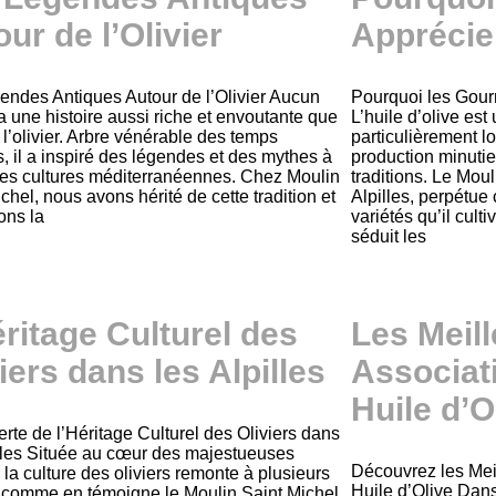
ur de l’Olivier
Apprécie
endes Antiques Autour de l’Olivier Aucun
Pourquoi les Gour
a une histoire aussi riche et envoutante que
L’huile d’olive est
 l’olivier. Arbre vénérable des temps
particulièrement lo
, il a inspiré des légendes et des mythes à
production minuti
 les cultures méditerranéennes. Chez Moulin
traditions. Le Moul
chel, nous avons hérité de cette tradition et
Alpilles, perpétue 
ons la
variétés qu’il cul
séduit les
éritage Culturel des
Les Meil
iers dans les Alpilles
Associat
Huile d’O
rte de l’Héritage Culturel des Oliviers dans
illes Située au cœur des majestueuses
Découvrez les Mei
, la culture des oliviers remonte à plusieurs
Huile d’Olive Dans
, comme en témoigne le Moulin Saint Michel,