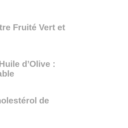
e Fruité Vert et
Huile d’Olive :
able
holestérol de