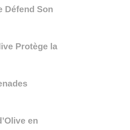
e Défend Son
ive Protège la
penades
d’Olive en