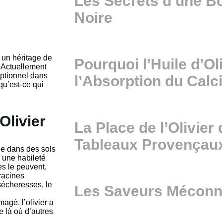
Les Secrets d’une 
Noire
un héritage de
Pourquoi l’Huile d’Ol
. Actuellement
eptionnel dans
l’Absorption du Cal
 qu’est-ce qui
Olivier
La Place de l’Olivier
Tableaux Provençau
pe dans des sols
, une habileté
es le peuvent.
racines
 sécheresses, le
Les Saveurs Méconnu
agé, l’olivier a
e là où d’autres