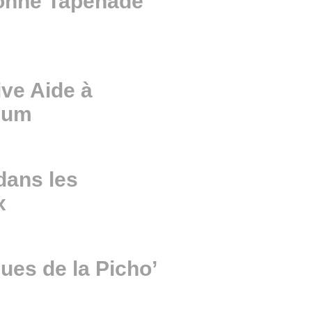
Bonne Tapenade
ive Aide à
cium
 dans les
x
es de la Picho’