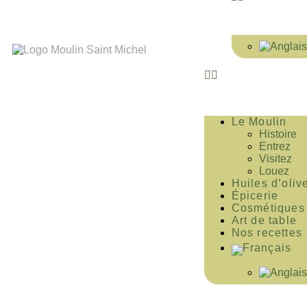
Le Moulin
Histoire
Entrez
Visitez
Louez
Huiles d’oliv
Épicerie
Cosmétiques
Art de table
Nos recettes