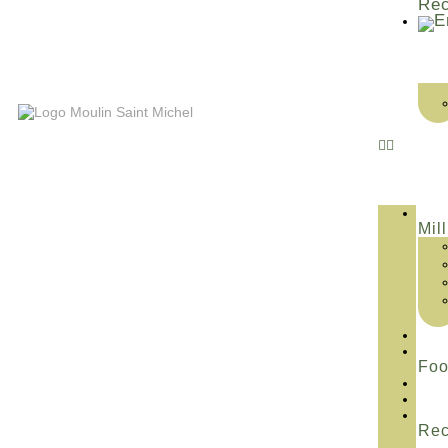
Rec
Mill
Fo
Rec