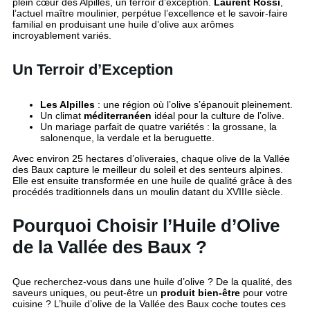
plein cœur des Alpilles, un terroir d’exception.
Laurent Rossi
,
l’actuel maître moulinier, perpétue l’excellence et le savoir-faire
familial en produisant une huile d’olive aux arômes
incroyablement variés.
Un Terroir d’Exception
Les Alpilles
: une région où l’olive s’épanouit pleinement.
Un climat
méditerranéen
idéal pour la culture de l’olive.
Un mariage parfait de quatre variétés : la grossane, la
salonenque, la verdale et la beruguette.
Avec environ 25 hectares d’oliveraies, chaque olive de la Vallée
des Baux capture le meilleur du soleil et des senteurs alpines.
Elle est ensuite transformée en une huile de qualité grâce à des
procédés traditionnels dans un moulin datant du XVIIIe siècle.
Pourquoi Choisir l’Huile d’Olive
de la Vallée des Baux ?
Que recherchez-vous dans une huile d’olive ? De la qualité, des
saveurs uniques, ou peut-être un
produit bien-être
pour votre
cuisine ? L’huile d’olive de la Vallée des Baux coche toutes ces