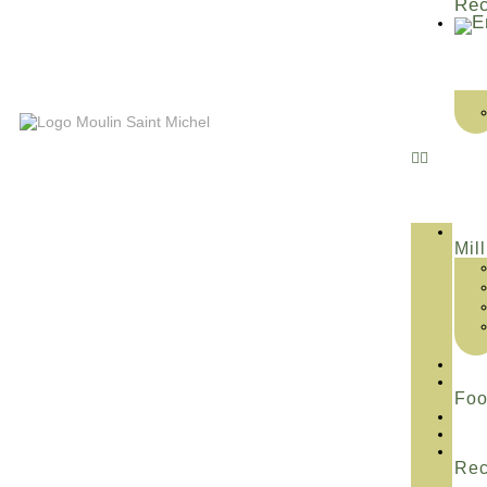
Rec
Mill
Fo
Rec