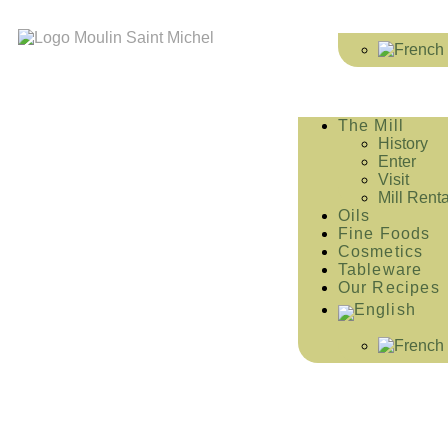
The Mill
History
Enter
Visit
Mill Renta
Oils
Fine Foods
Cosmetics
Tableware
Our Recipes