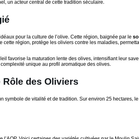
, un acteur central de cette tradition séculaire.
gié
idéaux pour la culture de l’olive. Cette région, baignée par le
so
 cette région, protège les oliviers contre les maladies, permettan
il favorise la maturation lente des olives, intensifiant leur save
complexité unique au profil aromatique des olives.
e Rôle des Oliviers
un symbole de vitalité et de tradition. Sur environ 25 hectares, l
e l’AOP. Voici certaines des variétés cultivées par le Moulin Sai