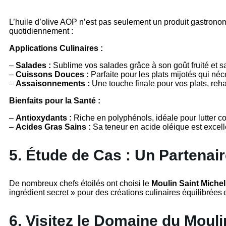
L’huile d’olive AOP n’est pas seulement un produit gastrono
quotidiennement :
Applications Culinaires :
–
Salades :
Sublime vos salades grâce à son goût fruité et s
–
Cuissons Douces :
Parfaite pour les plats mijotés qui néc
–
Assaisonnements :
Une touche finale pour vos plats, reha
Bienfaits pour la Santé :
–
Antioxydants :
Riche en polyphénols, idéale pour lutter con
–
Acides Gras Sains :
Sa teneur en acide oléique est excell
5. Étude de Cas : Un Partenai
De nombreux chefs étoilés ont choisi le
Moulin Saint Michel
ingrédient secret » pour des créations culinaires équilibrées e
6. Visitez le Domaine du Mouli