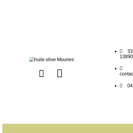
33
13890
conta
04