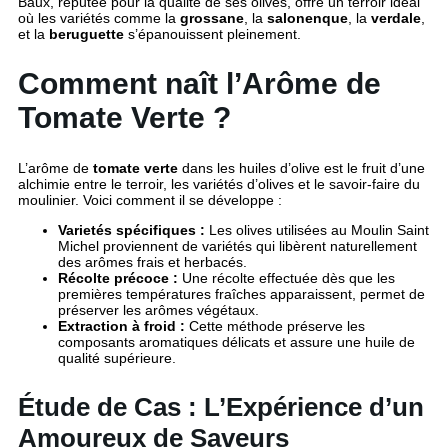
Baux, réputée pour la qualité de ses olives, offre un terroir idéal
où les variétés comme la
grossane
, la
salonenque
, la
verdale
,
et la
beruguette
s’épanouissent pleinement.
Comment naît l’Arôme de
Tomate Verte ?
L’arôme de
tomate verte
dans les huiles d’olive est le fruit d’une
alchimie entre le terroir, les variétés d’olives et le savoir-faire du
moulinier. Voici comment il se développe :
Varietés spécifiques :
Les olives utilisées au Moulin Saint
Michel proviennent de variétés qui libèrent naturellement
des arômes frais et herbacés.
Récolte précoce :
Une récolte effectuée dès que les
premières températures fraîches apparaissent, permet de
préserver les arômes végétaux.
Extraction à froid :
Cette méthode préserve les
composants aromatiques délicats et assure une huile de
qualité supérieure.
Étude de Cas : L’Expérience d’un
Amoureux de Saveurs