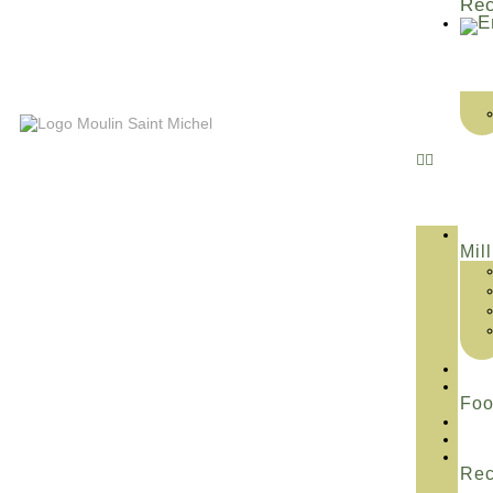
Rec
Mill
Fo
Rec