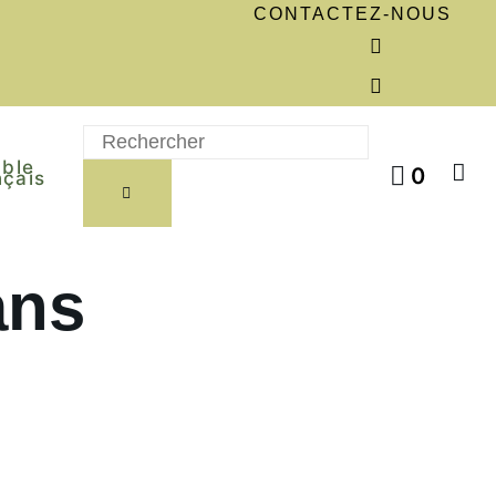
CONTACTEZ-NOUS
able
0
ans