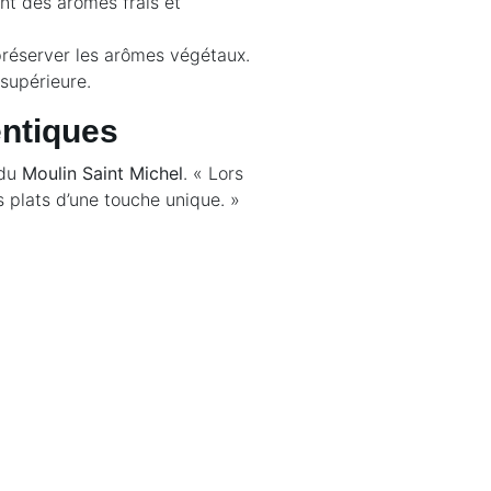
ent des arômes frais et
préserver les arômes végétaux.
supérieure.
entiques
 du
Moulin Saint Michel
. « Lors
 plats d’une touche unique. »