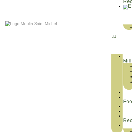
Rec
Mill
Fo
Rec