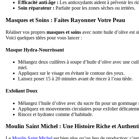
Efficacité anti-âge :
Les antioxydants aident à prévenir les ri
Soin réparateur :
Parfaite pour les zones sèches ou irritées.
Masques et Soins : Faites Rayonner Votre Peau
Réaliser vos propres
masques et soins
avec notre huile d’olive est s
Voici quelques idées pour vous lancer :
Masque Hydra-Nourrissant
Mélangez deux cuillères à soupe d’huile d’olive avec une cuil
miel.
Appliquez sur le visage en évitant le contour des yeux.
Laissez poser 15 à 20 minutes avant de rincer à l’eau tiède.
Exfoliant Doux
Mélangez l’huile d’olive avec du sucre fin pour un gommage
Appliquez en mouvements circulaires pour exfolier délicateme
Rincez et hydratez comme d’habitude.
Moulin Saint Michel : Une
Histoire Riche
et Authent
Le
Moulin Saint Michel
est bien plus qu’un lieu de production; c’est