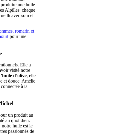
produire une huile
les Alpilles, chaque
cueilli avec soin et
ommes, romarin et
aourt
pour une
e
ntionnels. Elle a
voir visité notre
’huile d’olive
, elle
se et douce. Amélie
 connectée à la
Michel
pour un produit au
uté au quotidien.
 notre huile est le
utres passionnés de