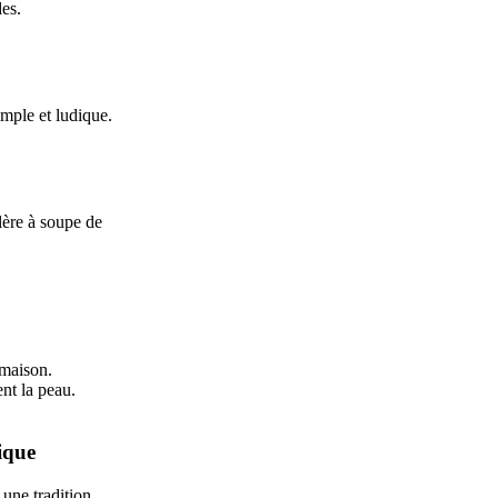
des.
imple et ludique.
lère à soupe de
 maison.
nt la peau.
ique
 une tradition