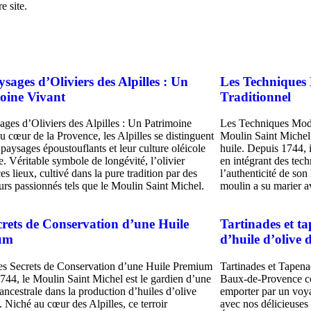
e site.
sages d’Oliviers des Alpilles : Un
Les Techniques
oine Vivant
Traditionnel
ages d’Oliviers des Alpilles : Un Patrimoine
Les Techniques Mode
 cœur de la Provence, les Alpilles se distinguent
Moulin Saint Michel 
 paysages époustouflants et leur culture oléicole
huile. Depuis 1744, i
e. Véritable symbole de longévité, l’olivier
en intégrant des tec
s lieux, cultivé dans la pure tradition par des
l’authenticité de son
urs passionnés tels que le Moulin Saint Michel.
moulin a su marier a
crets de Conservation d’une Huile
Tartinades et t
um
d’huile d’olive
es Secrets de Conservation d’une Huile Premium
Tartinades et Tapena
744, le Moulin Saint Michel est le gardien d’une
Baux-de-Provence co
 ancestrale dans la production d’huiles d’olive
emporter par un voya
 Niché au cœur des Alpilles, ce terroir
avec nos délicieuses 