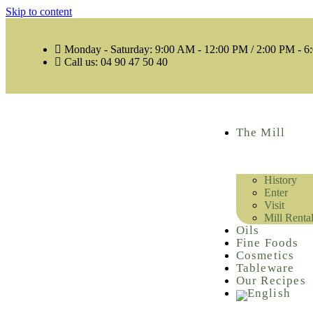
Skip to content
Monday - Saturday: 9:00 AM - 12:00 PM / 2:00 PM - 
Call us: 04 90 47 50 40
The Mill
History
Enter
Visit
Mill Renta
Oils
Fine Foods
Cosmetics
Tableware
Our Recipes