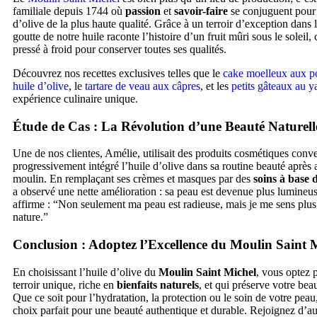
familiale depuis 1744 où
passion
et
savoir-faire
se conjuguent pour 
d’olive de la plus haute qualité. Grâce à un terroir d’exception dans 
goutte de notre huile raconte l’histoire d’un fruit mûri sous le soleil, 
pressé à froid pour conserver toutes ses qualités.
Découvrez nos recettes exclusives telles que le
cake moelleux aux p
huile d’olive
, le
tartare de veau aux câpres
, et les
petits gâteaux au y
expérience culinaire unique.
Étude de Cas : La Révolution d’une Beauté Naturell
Une de nos clientes, Amélie, utilisait des produits cosmétiques conve
progressivement intégré l’huile d’olive dans sa routine beauté après a
moulin. En remplaçant ses crèmes et masques par des
soins à base d
a observé une nette amélioration : sa peau est devenue plus lumineu
affirme : “Non seulement ma peau est radieuse, mais je me sens plus
nature.”
Conclusion : Adoptez l’Excellence du Moulin Saint 
En choisissant l’huile d’olive du
Moulin Saint Michel
, vous optez 
terroir unique, riche en
bienfaits naturels
, et qui préserve votre bea
Que ce soit pour l’hydratation, la protection ou le soin de votre peau,
choix parfait pour une beauté authentique et durable. Rejoignez d’a