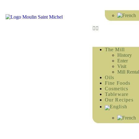
The Mill
History
Enter
Visit
Mill Renta
Oils
Fine Foods
Cosmetics
Tableware
Our Recipes