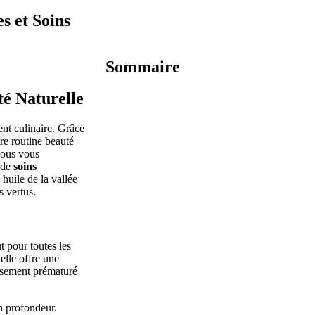
s et Soins
Sommaire
é Naturelle
ent culinaire. Grâce
tre routine beauté
nous vous
s de
soins
huile de la vallée
s vertus.
ut pour toutes les
elle offre une
issement prématuré
en profondeur.