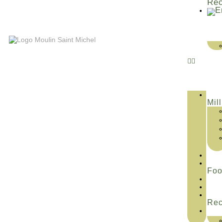
Rec
Mill
Fo
Rec