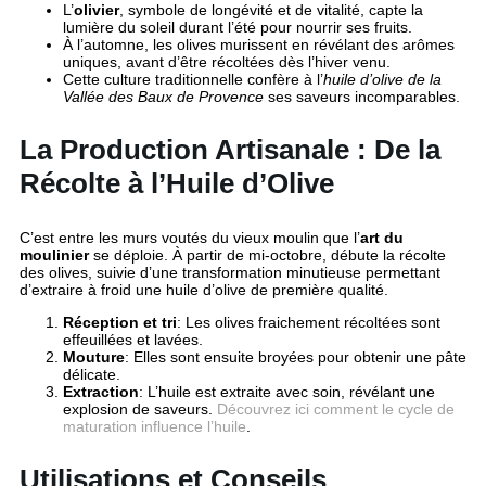
L’
olivier
, symbole de longévité et de vitalité, capte la
lumière du soleil durant l’été pour nourrir ses fruits.
À l’automne, les olives murissent en révélant des arômes
uniques, avant d’être récoltées dès l’hiver venu.
Cette culture traditionnelle confère à l’
huile d’olive de la
Vallée des Baux de Provence
ses saveurs incomparables.
La Production Artisanale : De la
Récolte à l’Huile d’Olive
C’est entre les murs voutés du vieux moulin que l’
art du
moulinier
se déploie. À partir de mi-octobre, débute la récolte
des olives, suivie d’une transformation minutieuse permettant
d’extraire à froid une huile d’olive de première qualité.
Réception et tri
: Les olives fraichement récoltées sont
effeuillées et lavées.
Mouture
: Elles sont ensuite broyées pour obtenir une pâte
délicate.
Extraction
: L’huile est extraite avec soin, révélant une
explosion de saveurs.
Découvrez ici comment le cycle de
maturation influence l’huile
.
Utilisations et Conseils