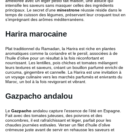
améliorée avec un léger pesto fait maison, une astuce qui
intensifie les saveurs sans masquer celles des ingrédients
principaux. Le secret d’une
minestrone
réussie réside dans le
temps de cuisson des légumes, préservant leur croquant tout en
s’imprégnant des arômes méditerranéens.
Harira marocaine
Plat traditionnel du Ramadan, la Harira est riche en plantes
aromatiques comme la coriandre et le persil, associées à de
l’huile d’olive pour un résultat à la fois réconfortant et
nourrissant. Les lentilles, pois chiches et tomates mélangent
leurs textures et saveurs, créant un bouillon parfumé enrichi de
curcuma, gingembre et cannelle. La Harira est une invitation à
un voyage culinaire vers les marchés parfumés et enivrants du
Maroc, un bol à la fois revigorant et vibrant.
Gazpacho andalou
Le
Gazpacho
andalou capture l’essence de l’été en Espagne.
Fait avec des tomates juteuses, des poivrons et des
concombres, il est rafraîchissant et léger, parfait pour les
chaudes journées estivales. Verser un filet d’huile d’olive
crémeuse juste avant de servir en rehausse les saveurs et