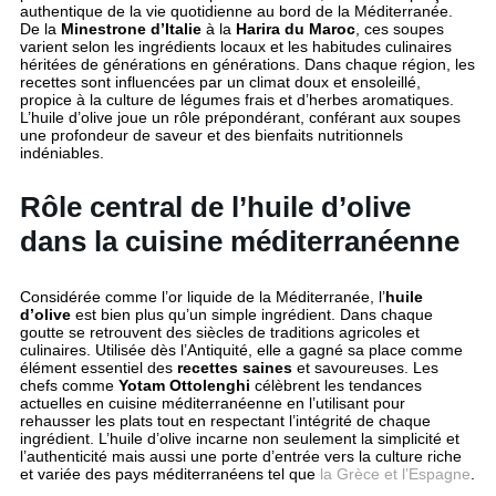
authentique de la vie quotidienne au bord de la Méditerranée.
De la
Minestrone d’Italie
à la
Harira du Maroc
, ces soupes
varient selon les ingrédients locaux et les habitudes culinaires
héritées de générations en générations. Dans chaque région, les
recettes sont influencées par un climat doux et ensoleillé,
propice à la culture de légumes frais et d’herbes aromatiques.
L’huile d’olive joue un rôle prépondérant, conférant aux soupes
une profondeur de saveur et des bienfaits nutritionnels
indéniables.
Rôle central de l’huile d’olive
dans la cuisine méditerranéenne
Considérée comme l’or liquide de la Méditerranée, l’
huile
d’olive
est bien plus qu’un simple ingrédient. Dans chaque
goutte se retrouvent des siècles de traditions agricoles et
culinaires. Utilisée dès l’Antiquité, elle a gagné sa place comme
élément essentiel des
recettes saines
et savoureuses. Les
chefs comme
Yotam Ottolenghi
célèbrent les tendances
actuelles en cuisine méditerranéenne en l’utilisant pour
rehausser les plats tout en respectant l’intégrité de chaque
ingrédient. L’huile d’olive incarne non seulement la simplicité et
l’authenticité mais aussi une porte d’entrée vers la culture riche
et variée des pays méditerranéens tel que
la Grèce et l’Espagne
.