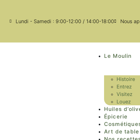
Lundi - Samedi : 9:00-12:00 / 14:00-18:00
Nous ap
Le Moulin
Histoire
Entrez
Visitez
Louez
Huiles d’oliv
Épicerie
Cosmétique
Art de table
Nos recette