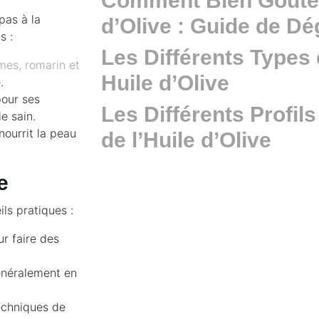
Comment Bien Goûter
pas à la
d’Olive : Guide de Dé
s :
Les Différents Types 
es, romarin et
Huile d’Olive
.
pour ses
Les Différents Profil
e sain.
nourrit la peau
de l’Huile d’Olive
e
ils pratiques :
ur faire des
généralement en
echniques de