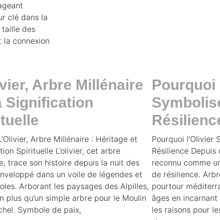
ageant
r clé dans la
taille des
nt la connexion
ivier, Arbre Millénaire
Pourquoi l
a Signification
Symbolise
ituelle
Résilienc
’Olivier, Arbre Millénaire : Héritage et
Pourquoi l’Olivier 
tion Spirituelle L’olivier, cet arbre
Résilience Depuis d
e, trace son histoire depuis la nuit des
reconnu comme un 
nveloppé dans un voile de légendes et
de résilience. Arb
les. Arborant les paysages des Alpilles,
pourtour méditerran
ien plus qu’un simple arbre pour le Moulin
âges en incarnant 
chel. Symbole de paix,
les raisons pour le