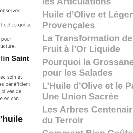
les Articulations
’observer
Huile d’Olive et Lége
Provençales
 celles qui se
La Transformation de
e pour
ructure.
Fruit à l’Or Liquide
lin Saint
Pourquoi la Grossane
pour les Salades
vec soin et
L’Huile d’Olive et le 
es bénéficient
 olives de
Une Union Sacrée
ue en son
Les Arbres Centenair
’huile
du Terroir