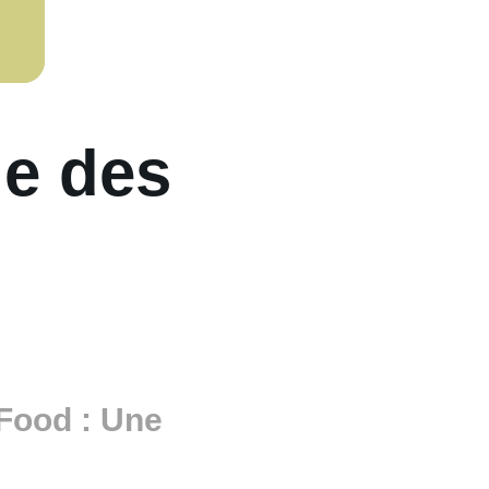
le des
 Food : Une