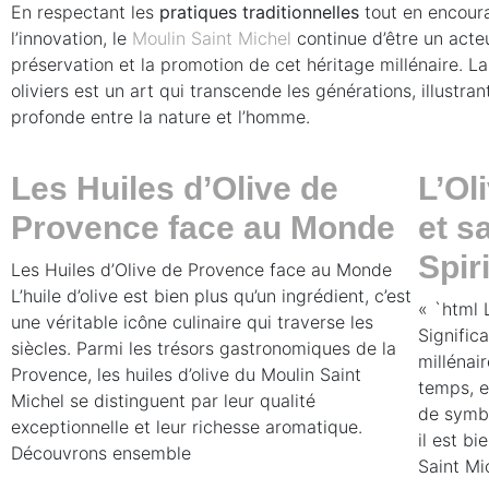
En respectant les
pratiques traditionnelles
tout en encour
l’innovation, le
Moulin Saint Michel
continue d’être un acteu
préservation et la promotion de cet héritage millénaire. La 
oliviers est un art qui transcende les générations, illustra
profonde entre la nature et l’homme.
Les Huiles d’Olive de
L’Ol
Provence face au Monde
et s
Spir
Les Huiles d’Olive de Provence face au Monde
L’huile d’olive est bien plus qu’un ingrédient, c’est
« `html L
une véritable icône culinaire qui traverse les
Significa
siècles. Parmi les trésors gastronomiques de la
millénair
Provence, les huiles d’olive du Moulin Saint
temps, e
Michel se distinguent par leur qualité
de symbo
exceptionnelle et leur richesse aromatique.
il est b
Découvrons ensemble
Saint Mi