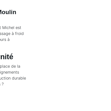
Moulin
 Michel est
ssage à froid
ours à
nité
 place de la
eignements
uction durable
 ?