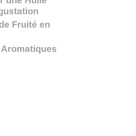
 une Huile
gustation
de Fruité en
s Aromatiques