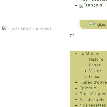
Le Moulin
Histoire
Entrez
Visitez
Louez
Huiles d’oliv
Épicerie
Cosmétiques
Art de table
Nos recettes