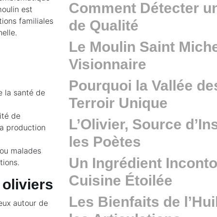
Comment Détecter une
moulin est
tions familiales
de Qualité
elle.
Le Moulin Saint Michel
Visionnaire
Pourquoi la Vallée d
e la santé de
Terroir Unique
ité de
L’Olivier, Source d’In
la production
les Poètes
 ou malades
Un Ingrédient Inconto
tions.
Cuisine Étoilée
 oliviers
Les Bienfaits de l’Hui
ieux autour de