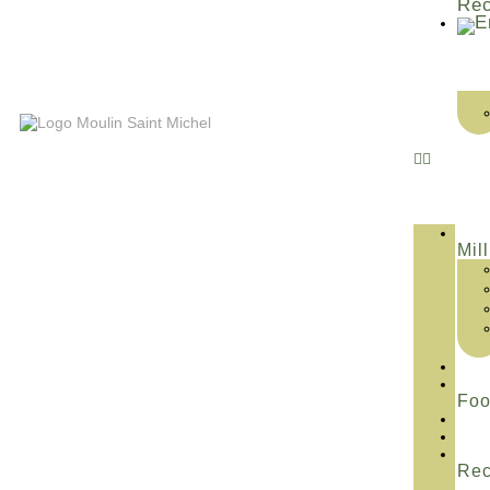
Rec
Mill
Fo
Rec