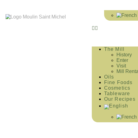
The Mill
History
Enter
Visit
Mill Renta
Oils
Fine Foods
Cosmetics
Tableware
Our Recipes