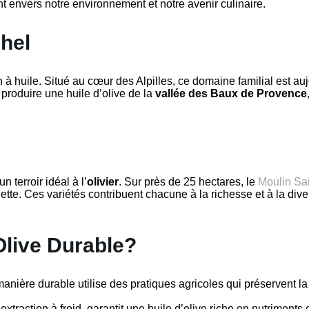
 envers notre environnement et notre avenir culinaire.
chel
 à huile. Situé au cœur des Alpilles, ce domaine familial est au
produire une huile d’olive de la
vallée des Baux de Provence
 terroir idéal à l’
olivier
. Sur près de 25 hectares, le
Moulin Sai
ette. Ces variétés contribuent chacune à la richesse et à la dive
Olive Durable?
manière durable utilise des pratiques agricoles qui préservent la
xtraction à froid, garantit une huile d’olive riche en nutriments 