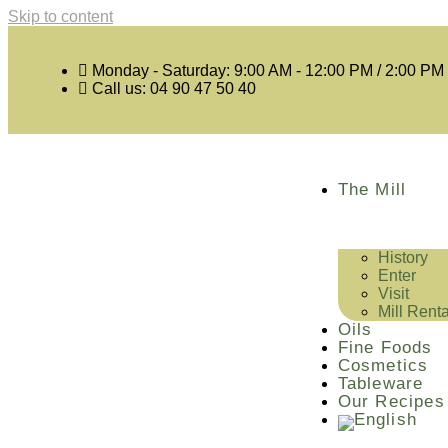
Skip to content
Monday - Saturday: 9:00 AM - 12:00 PM / 2:00 PM
Call us: 04 90 47 50 40
The Mill
History
Enter
Visit
Mill Renta
Oils
Fine Foods
Cosmetics
Tableware
Our Recipes