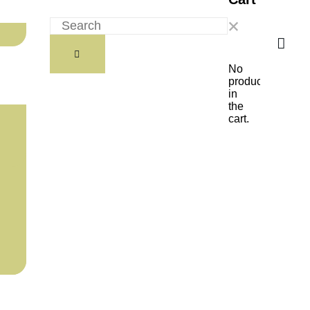
No
products
in
the
cart.