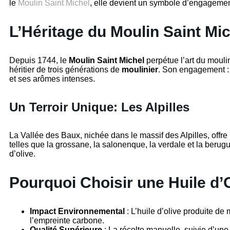
le
Moulin Saint Michel
, elle devient un symbole d’engagement
L’Héritage du Moulin Saint Mi
Depuis 1744, le
Moulin Saint Michel
perpétue l’art du moulin
héritier de trois générations de
moulinier
. Son engagement : 
et ses arômes intenses.
Un Terroir Unique: Les Alpilles
La Vallée des Baux, nichée dans le massif des Alpilles, offre un
telles que la grossane, la salonenque, la verdale et la berugu
d’olive.
Pourquoi Choisir une Huile d’
Impact Environnemental
: L’huile d’olive produite de 
l’empreinte carbone.
Qualité Supérieure
: La récolte manuelle, suivie d’une e