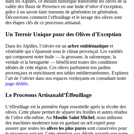
dans les Alpilles, ce moulin historique transforme les olives de la
vallée des Baux de Provence en une huile d’olive d’exception,
grâce à un savoir-faire transmis de génération en génération.
Découvrons comment l’effeuillage et le lavage des olives sont
des étapes clés de ce processus artisanal.
Un Terroir Unique pour des Olives d’Exception
Dans les Alpilles, l’olivier est un
arbre emblématique
et
vénérable qui s’épanouit sous le climat provençal. Les variétés
qui composent notre huile — la grossane, la salonenque, la
verdale et la beruguette — bénéficient toutes des conditions
idéales de cette région. Ces olives parfument nos jardins
provençaux et enrichissent nos tables méditerranéennes. Explorez
l’art de l’olivier dans nos espaces verdoyants en consultant notre
page dédiée
.
Le Processus Artisanald’Éffeuillage
L’éffeuillage est la première étape essentielle après la récolte des
olives. Cette phase permet de séparer les feuilles et autres résidus
de l’olive elle-même. Au
Moulin Saint Michel
, nous utilisons
des machines modernes tout en gardant un œil expert pour
assurer que seules les
olives les plus pures
sont conservées pour
le processus suivant. Cette attention aux détails garantit que notre