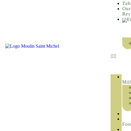
Tab
Ou
Rec
Mil
Foo