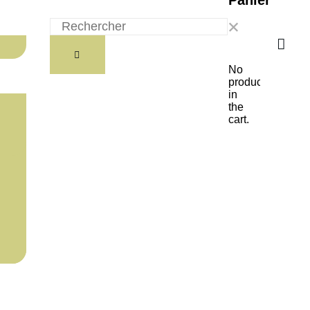
Panier
No
products
in
the
cart.