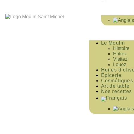
Le Moulin
Histoire
Entrez
Visitez
Louez
Huiles d’oliv
Épicerie
Cosmétiques
Art de table
Nos recettes