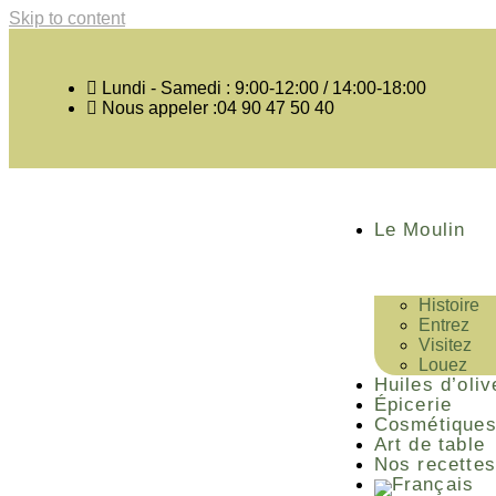
Skip to content
Lundi - Samedi : 9:00-12:00 / 14:00-18:00
Nous appeler :04 90 47 50 40
Le Moulin
Histoire
Entrez
Visitez
Louez
Huiles d’oliv
Épicerie
Cosmétique
Art de table
Nos recettes