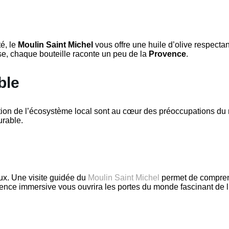
é, le
Moulin Saint Michel
vous offre une huile d’olive respecta
se, chaque bouteille raconte un peu de la
Provence
.
ble
ation de l’écosystème local sont au cœur des préoccupations du 
urable.
ux. Une visite guidée du
Moulin Saint Michel
permet de comprend
ience immersive vous ouvrira les portes du monde fascinant de l’o