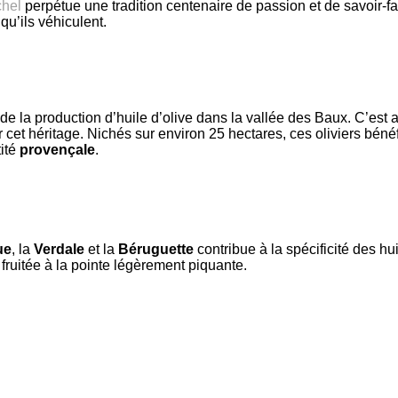
chel
perpétue une tradition centenaire de passion et de savoir-fa
qu’ils véhiculent.
 de la production d’huile d’olive dans la vallée des Baux. C’est 
 cet héritage. Nichés sur environ 25 hectares, ces oliviers bénéf
tité
provençale
.
ue
, la
Verdale
et la
Béruguette
contribue à la spécificité des hu
fruitée à la pointe légèrement piquante.