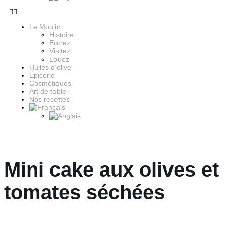
Le Moulin
Histoire
Entrez
Visitez
Louez
Huiles d’olive
Épicerie
Cosmétiques
Art de table
Nos recettes
Mini cake aux olives et
tomates séchées