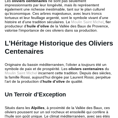
Les
oliviers centenaires
ne sont pas seulement
impressionnants par leur longévité, mais ils représentent
également une richesse inestimable, tant sur le plan culturel
qu’économique. Ces arbres majestueux, avec leurs troncs
tortueux et leur feuillage argenté, sont le symbole vivant d’une
histoire et d’une tradition séculaires. Le
Moulin Saint Michel
, fier
producteur d’
huile d’olive
de la Vallée des Baux de Provence,
valorise l’importance de ces oliviers dans sa production.
L’Héritage Historique des Oliviers
Centenaires
Originaire du bassin méditerranéen, l’olivier a toujours été un
symbole de paix et de prospérité. Les
oliviers centenaires
du
Moulin Saint Michel
incarnent cette tradition. Depuis des siècles,
la famille Rossi, aujourd’hui dirigée par Laurent Rossi, perpétue
l’art de la production d’
huile d’olive
de qualité.
Un Terroir d’Exception
Situés dans les
Alpilles
, à proximité de la Vallée des Baux, ces
oliviers poussent sur un sol rocheux et ensoleillé qui confère à
l’huile son goût unique. Le climat méditerranéen, avec ses étés