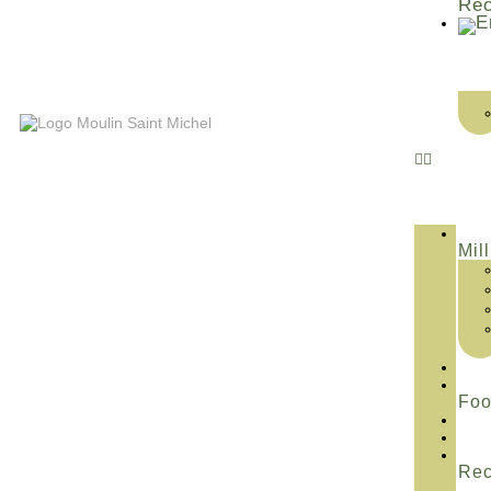
Rec
Mill
Fo
Rec