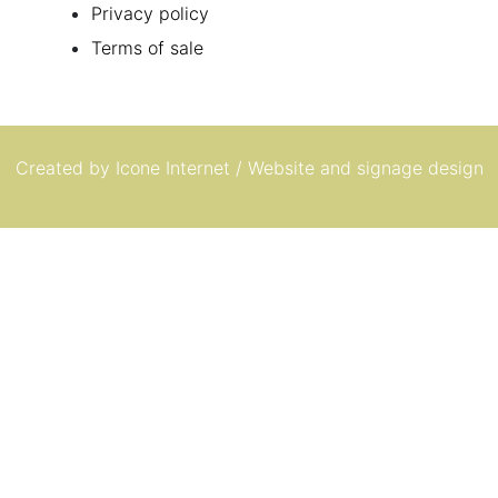
Privacy policy
Terms of sale
Created by
Icone Internet
/
Website
and
signage
design