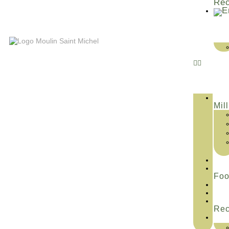
Rec
Mill
Fo
Rec