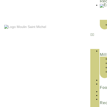
Rec
Mill
Fo
Rec