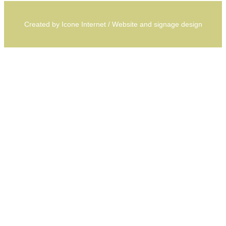
Created by
Icone Internet
/
Website
and
signage
design