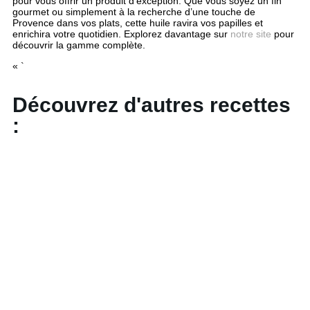
pour vous offrir un produit d’exception. Que vous soyez un fin
gourmet ou simplement à la recherche d’une touche de
Provence dans vos plats, cette huile ravira vos papilles et
enrichira votre quotidien. Explorez davantage sur
notre site
pour
découvrir la gamme complète.
« `
Découvrez d'autres recettes
: