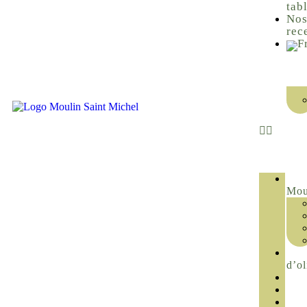
tab
No
rec
Mou
d’ol