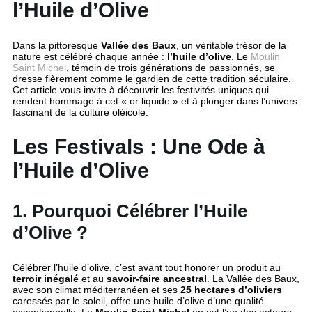
l’Huile d’Olive
Dans la pittoresque
Vallée des Baux
, un véritable trésor de la
nature est célébré chaque année :
l’huile d’olive
. Le
Moulin
Saint Michel
, témoin de trois générations de passionnés, se
dresse fièrement comme le gardien de cette tradition séculaire.
Cet article vous invite à découvrir les festivités uniques qui
rendent hommage à cet « or liquide » et à plonger dans l’univers
fascinant de la culture oléicole.
Les Festivals : Une Ode à
l’Huile d’Olive
1. Pourquoi Célébrer l’Huile
d’Olive ?
Célébrer l’huile d’olive, c’est avant tout honorer un produit au
terroir inégalé
et au
savoir-faire ancestral
. La Vallée des Baux,
avec son climat méditerranéen et ses
25 hectares d’oliviers
caressés par le soleil, offre une huile d’olive d’une qualité
exceptionnelle. Le
Moulin Saint Michel
en est l’un des acteurs