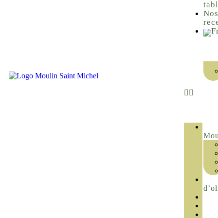
tab
No
rec
Mou
d’ol