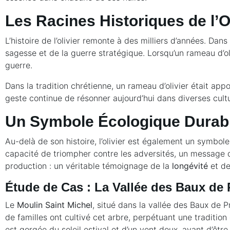
Les Racines Historiques de l’Ol
L’histoire de l’olivier remonte à des milliers d’années. Dan
sagesse et de la guerre stratégique. Lorsqu’un rameau d’oli
guerre.
Dans la tradition chrétienne, un rameau d’olivier était app
geste continue de résonner aujourd’hui dans diverses cult
Un Symbole Écologique Durab
Au-delà de son histoire, l’olivier est également un symbole
capacité de triompher contre les adversités, un message d
production : un véritable témoignage de la
longévité
et de 
Étude de Cas : La Vallée des Baux de
Le
Moulin Saint Michel
, situé dans la vallée des Baux de Pr
de familles ont cultivé cet arbre, perpétuant une tradition
est gorgée du soleil estival et d’un vent doux, avant d’êt