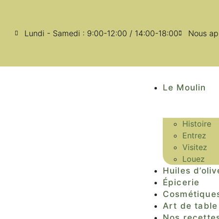
Lundi - Samedi : 9:00-12:00 / 14:00-18:00
Nous ap
Le Moulin
Histoire
Entrez
Visitez
Louez
Huiles d’oliv
Épicerie
Cosmétique
Art de table
Nos recette