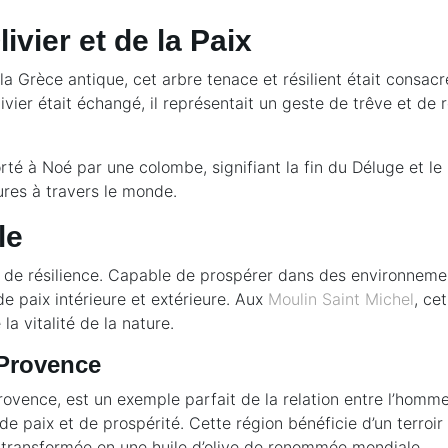
ivier et de la Paix
s la Grèce antique, cet arbre tenace et résilient était consac
vier était échangé, il représentait un geste de trêve et de r
orté à Noé par une colombe, signifiant la fin du Déluge et le 
ures à travers le monde.
le
 de résilience. Capable de prospérer dans des environnements
e paix intérieure et extérieure. Aux
Moulin Saint Michel
, ce
la vitalité de la nature.
 Provence
ovence, est un exemple parfait de la relation entre l’homme e
 de paix et de prospérité. Cette région bénéficie d’un terroi
re transformée en une huile d’olive de renommée mondiale.