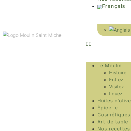
Le Moulin
Histoire
Entrez
Visitez
Louez
Huiles d’oliv
Épicerie
Cosmétiques
Art de table
Nos recettes